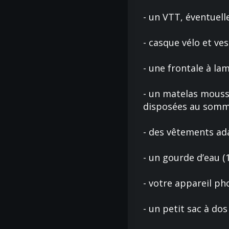
- un VTT, éventuell
- casque vélo et ves
- une frontale à la
- un matelas mousse
disposées au sommet
- des vêtements ada
- un gourde d’eau (1
- votre appareil ph
- un petit sac à do