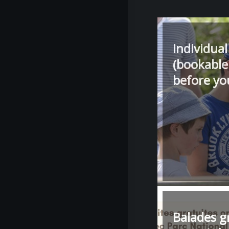
Individual
(bookable
before you
Balades g