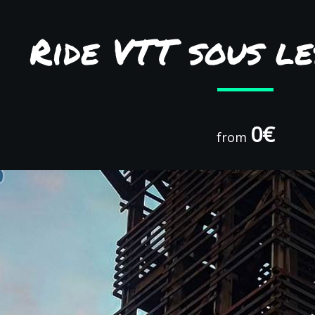
Ride VTT sous le
0€
from