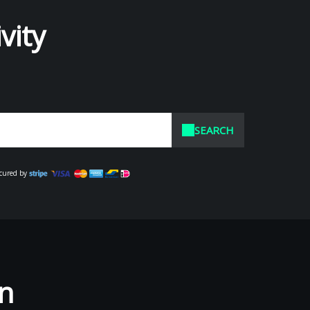
vity
SEARCH
cured by
n