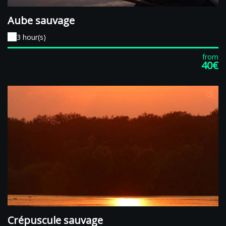
Aube sauvage
3 hour(s)
from
40€
Crépuscule sauvage