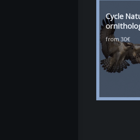
Cycle Nat
ornitholo
from 30€