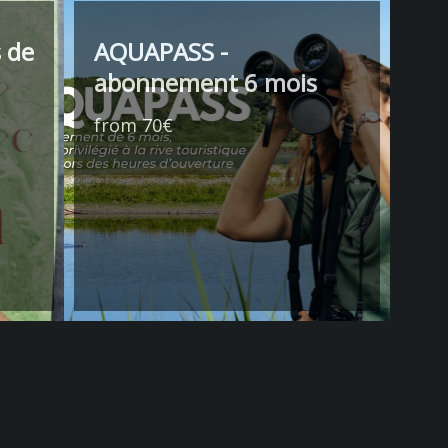
 de
AQUAPASS -
abonnement 6 mois
from 70€