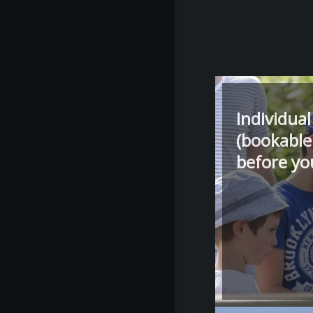
Individual
(bookable
before you