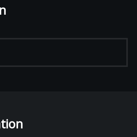
n
tion