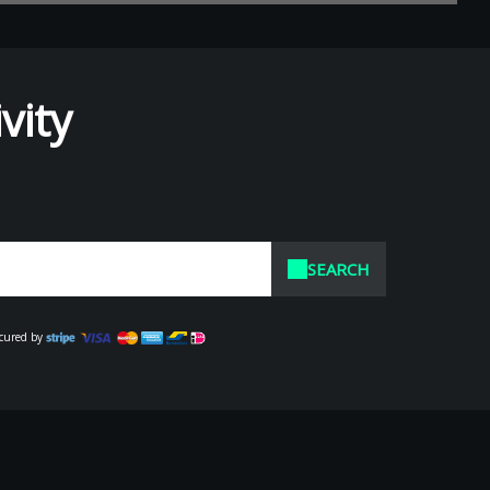
vity
SEARCH
cured by