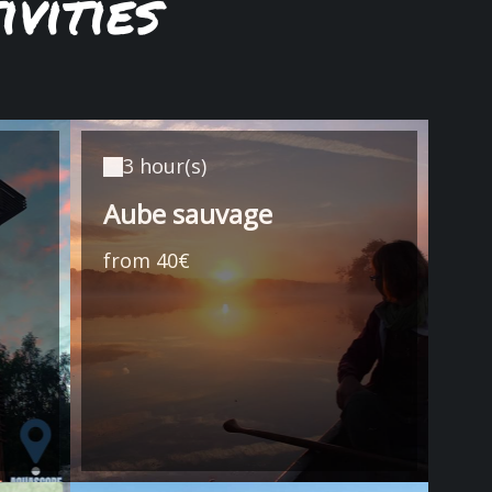
vities
3 hour(s)
Aube sauvage
from 40€