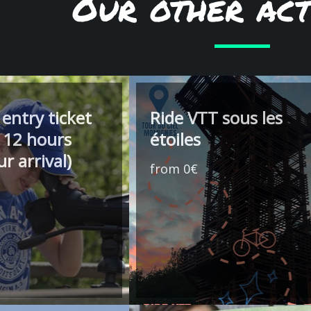
Our other acti
 entry ticket
Ride VTT sous les
 12 hours
étoiles
r arrival)
from 0€