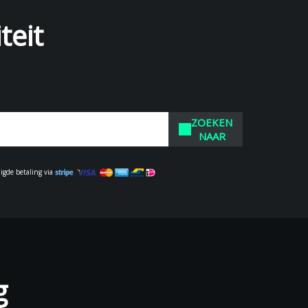
teit
ZOEKEN
NAAR
ligde betaling via
g