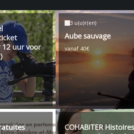
3 u(u)r(en)
l
Aube sauvage
icket
 12 uur voor
vanaf 40€
)
ratuites
COHABITER Histoires