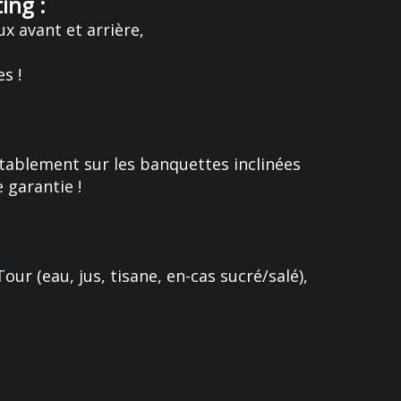
ing :
x avant et arrière,
s !
rtablement sur les banquettes inclinées
 garantie !
our (eau, jus, tisane, en-cas sucré/salé),