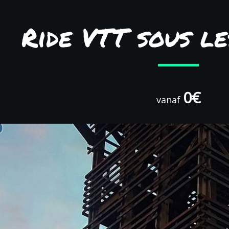
Ride VTT sous le
0€
vanaf