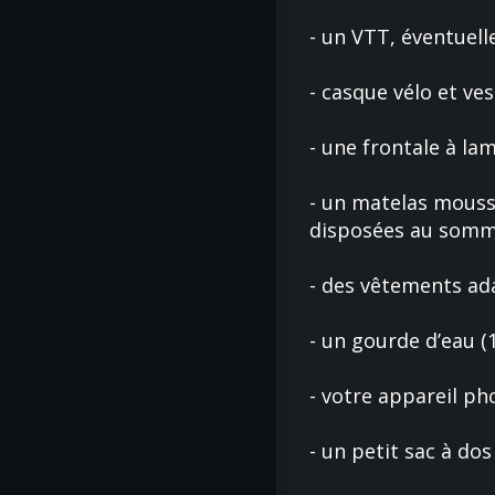
- un VTT, éventuell
- casque vélo et ves
- une frontale à la
- un matelas mousse
disposées au sommet
- des vêtements ada
- un gourde d’eau (1
- votre appareil ph
- un petit sac à do