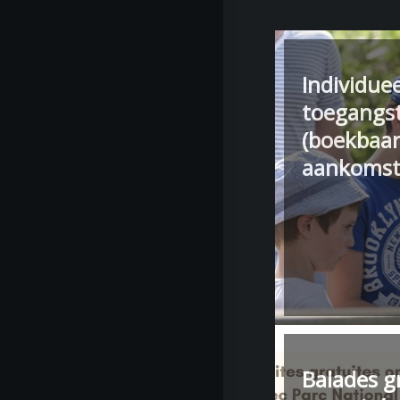
Individuee
toegangst
(boekbaar
aankomst
Balades g