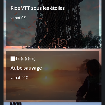
Ride VTT sous les étoiles
vanaf 0€
3 u(u)r(en)
Aube sauvage
vanaf 40€