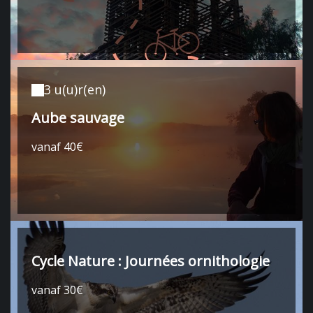
3 u(u)r(en)
Aube sauvage
vanaf 40€
Cycle Nature : Journées ornithologie
vanaf 30€