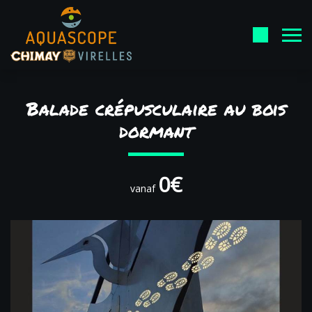
Balade crépusculaire au bois
dormant
0€
vanaf