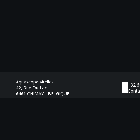
Aquascope Virelles
+32 6
42, Rue Du Lac,
Conta
6461 CHIMAY - BELGIQUE
Mentions légales
|
Conditions général