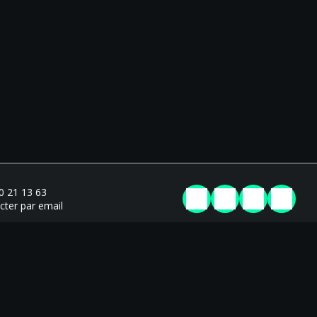
0 21 13 63
cter par email
es de vente