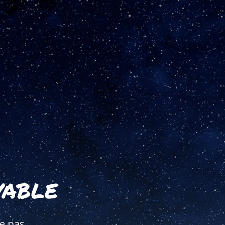
vable
e pas