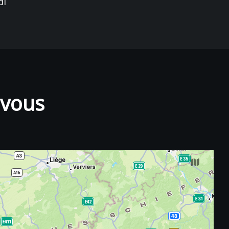
di
-vous