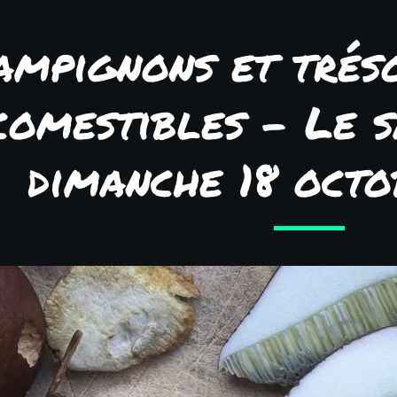
ampignons et trés
comestibles - Le s
dimanche 18 oct