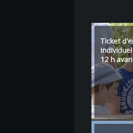
Ticket d'
individuel
12 h avan