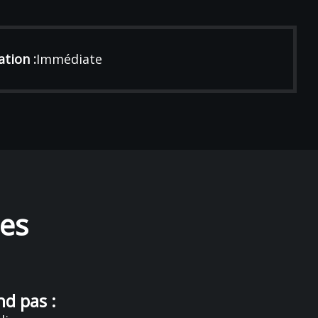
tion :
Immédiate
ues
d pas :