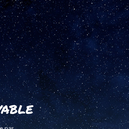
vable
e pas