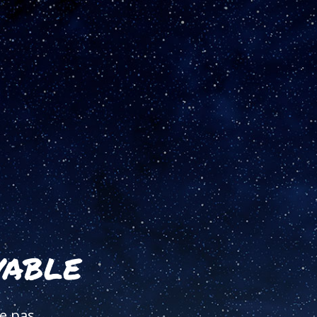
vable
e pas