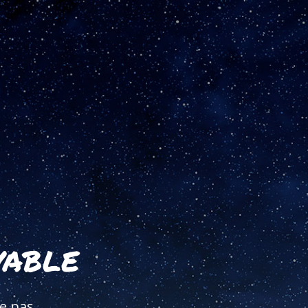
vable
e pas