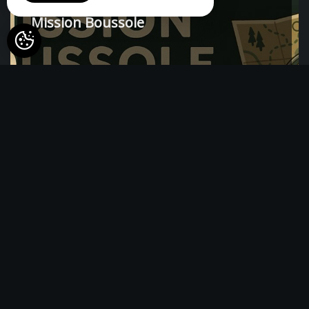
Mission Boussole
6 Stunde(n)
Balade richesses naturelles des
abords de l’étang de Virelles (Tous les
deuxièmes samedis de chaque mois)
ab 25€