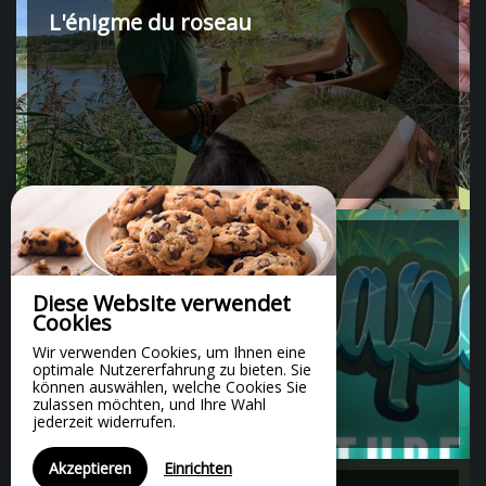
L'énigme du roseau
60 Minute(n)
Escape game
Diese Website verwendet
Cookies
Wir verwenden Cookies, um Ihnen eine
optimale Nutzererfahrung zu bieten. Sie
können auswählen, welche Cookies Sie
zulassen möchten, und Ihre Wahl
jederzeit widerrufen.
Akzeptieren
Einrichten