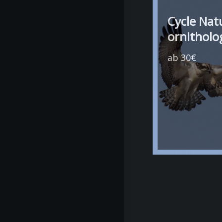
Cycle Nat
ornitholo
ab 30€