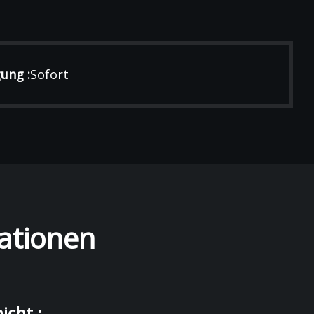
ung :
Sofort
ationen
icht :