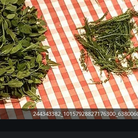
244343382_10157928827176300_638006