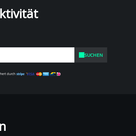
tivität
SUCHEN
chert durch
on