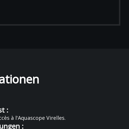
ationen
t :
cès à l'Aquascope Virelles.
ungen :