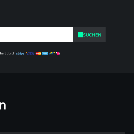
SUCHEN
chert durch
on