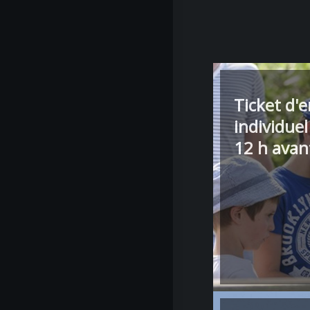
Ticket d'
individuel
12 h avan