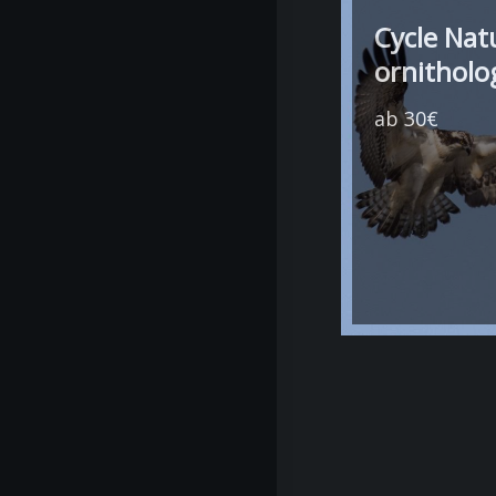
Cycle Nat
ornitholo
ab 30€