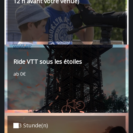
12 h avant votre venue)
Ride VTT sous les étoiles
ab 0€
3 Stunde(n)