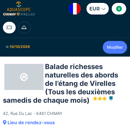
EUR
0
le
10/10/2026
Modifier
Balade richesses
naturelles des abords
de l’étang de Virelles
(Tous les deuxièmes
samedis de chaque mois)
42, Rue Du Lac - 6461 CHIMAY
Lieu de rendez-vous